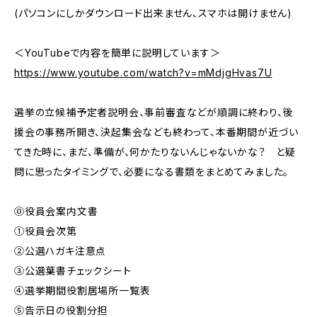
(パソコンにしかダウンロード出来ません、スマホは開けません)
＜YouTubeで内容を簡単に説明しています＞
https://www.youtube.com/watch?v=mMdjgHvas7U
選挙の立候補予定者説明会、事前審査などが順調に終わり、後
援会の事務所開き、決起集会なども終わって、本番期間が近づい
てきた時に、まだ、準備が、何かたりないんじゃないかな？ と疑
問に思ったタイミングで、必要になる書類をまとめてみました。
⓪役員会案内文書
①役員会次第
②公選ハガキ注意点
③公選葉書チェックシート
④選挙期間役割居場所一覧表
⑤告示日の役割分担