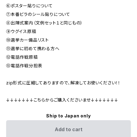
⑥ポスター貼りについて
⑦本番ビラのシール貼りについて
⑧出陣式案内（文例セット１と同じもの）
⑨ウグイス原稿
⑩選挙カー備品リスト
⑪選挙に初めて携わる方へ
⑫電話作戦原稿
⑬電話作戦分担表
zip形式に圧縮してありますので、解凍してお使いください！！
↓↓↓↓↓↓↓こちらからご購入くださいませ↓↓↓↓↓↓↓
Ship to Japan only
Add to cart