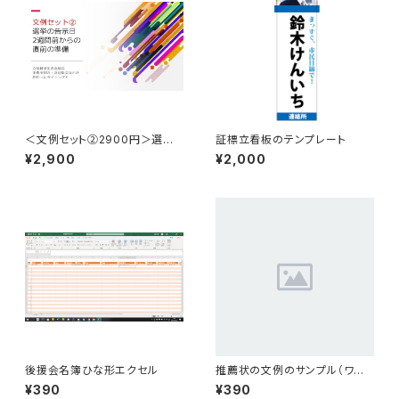
＜文例セット②2900円＞選挙
証標立看板のテンプレート
直前2週間くらいになって必要に
¥2,900
¥2,000
なるだろう文例セット
後援会名簿ひな形エクセル
推薦状の文例のサンプル（ワー
ド）
¥390
¥390