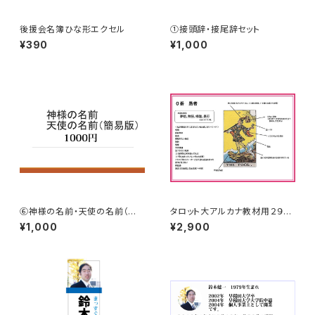
後援会名簿ひな形エクセル
①接頭辞・接尾辞セット
¥390
¥1,000
⑥神様の名前・天使の名前（簡
タロット大アルカナ教材用２９０
易版）
０円
¥1,000
¥2,900