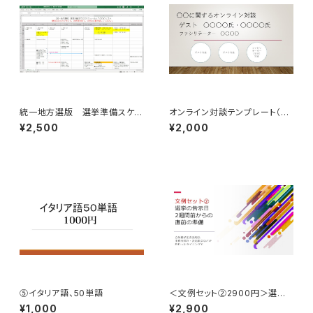
統一地方選版 選挙準備スケジ
オンライン対談テンプレート（パ
ュール一覧表
ワーポイント形式）
¥2,500
¥2,000
⑤イタリア語、50単語
＜文例セット②2900円＞選挙
直前2週間くらいになって必要に
¥1,000
¥2,900