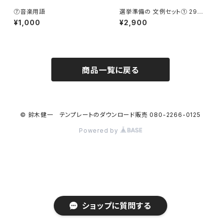
⑦音楽用語
選挙準備の 文例セット① 2900
円(パソコンにしかダウンロード
¥1,000
¥2,900
出来ません、スマホは開けませ
ん)
商品一覧に戻る
© 鈴木健一 テンプレートのダウンロード販売 080-2266-0125
Powered by
ショップに質問する