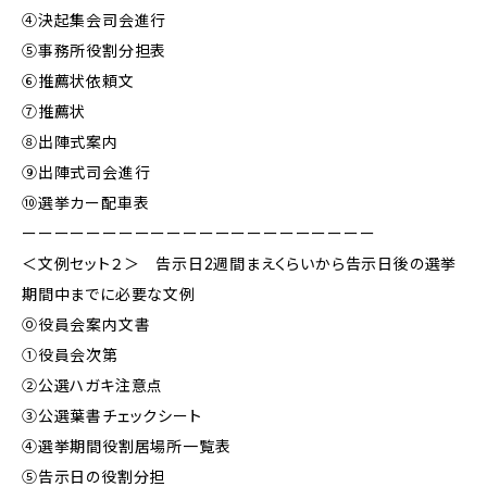
④決起集会司会進行
⑤事務所役割分担表
⑥推薦状依頼文
⑦推薦状
⑧出陣式案内
⑨出陣式司会進行
⑩選挙カー配車表
ーーーーーーーーーーーーーーーーーーーーーー
＜文例セット２＞ 告示日2週間まえくらいから告示日後の選挙
期間中までに必要な文例
⓪役員会案内文書
①役員会次第
②公選ハガキ注意点
③公選葉書チェックシート
④選挙期間役割居場所一覧表
⑤告示日の役割分担