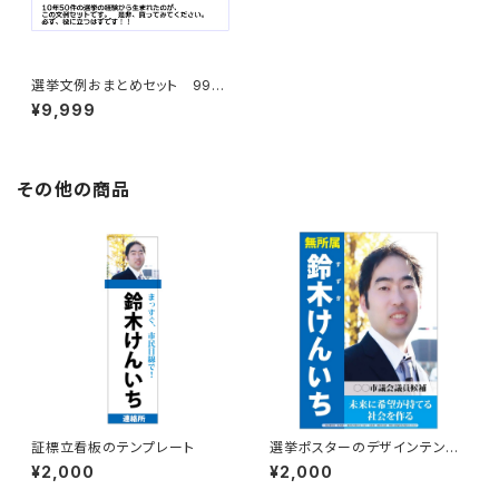
選挙文例おまとめセット 999
9円(パソコンにしかダウンロー
¥9,999
ド出来ません、スマホは開けま
せん)
その他の商品
証標立看板のテンプレート
選挙ポスターのデザインテンプ
レート
¥2,000
¥2,000