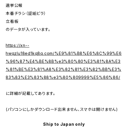
選挙公報
本番チラシ（証紙ビラ）
立看板
のデータが入っています。
https://xn--
hwqzlu18ed1kq8q.com/%E9%81%B8%E6%8C%99%E6
%96%87%E4%BE%8B%e3%80%80%E3%81%8A%E3
%81%BE%E3%81%A8%E3%82%81%E3%82%BB%E3%
83%83%E3%83%88%e3%80%809999%E5%86%86/
に詳細が記載してあります。
(パソコンにしかダウンロード出来ません、スマホは開けません)
Ship to Japan only