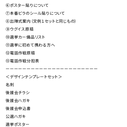
⑥ポスター貼りについて
⑦本番ビラのシール貼りについて
⑧出陣式案内（文例１セットと同じもの）
⑨ウグイス原稿
⑩選挙カー備品リスト
⑪選挙に初めて携わる方へ
⑫電話作戦原稿
⑬電話作戦分担表
ーーーーーーーーーーーーーーーーーーーーーー
＜デザインテンプレートセット＞
名刺
後援会チラシ
後援会ハガキ
後援会申込書
公選ハガキ
選挙ポスター