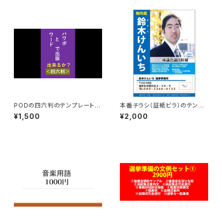
PODの四六判のテンプレート
本番チラシ（証紙ビラ）のテンプ
（ひな形）
レート
¥1,500
¥2,000